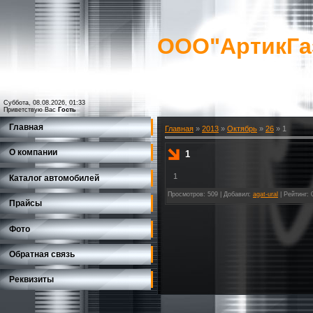
ООО"АртикГа
Суббота, 08.08.2026, 01:33
Приветствую Вас
Гость
Главная
Главная
»
2013
»
Октябрь
»
26
» 1
О компании
1
1
Каталог автомобилей
Просмотров
: 509 |
Добавил
:
agat-ural
|
Рейтинг
: 
Прайсы
Фото
Обратная связь
Реквизиты