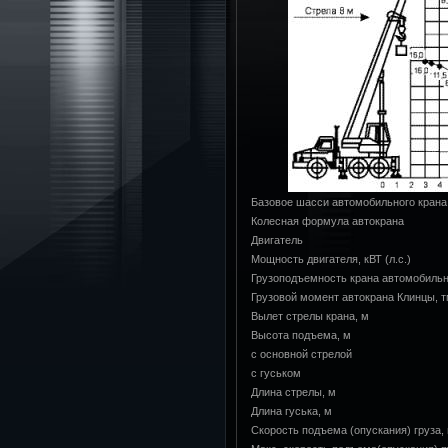
Базовое шасси автомобильного крана
Колесная формула автокрана
Двигатель
Мощность двигателя, кВТ (л.с.)
Грузоподъемность крана автомобильно
Грузовой момент автокрана Клинцы, 
Вылет стрелы крана, м
Высота подъема, м
с основной стрелой
с гуськом
Длина стрелы, м
Длина гуська, м
Скорость подъема (опускания) груза,