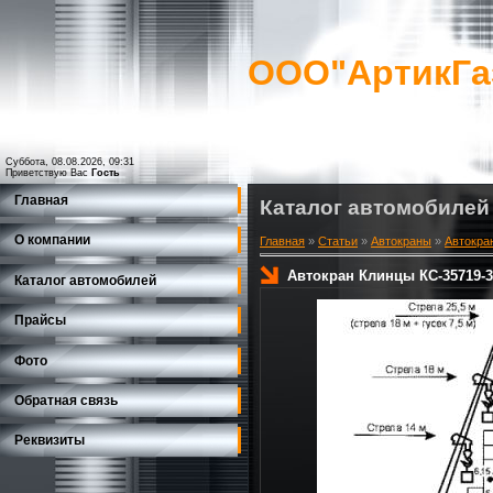
ООО"АртикГа
Суббота, 08.08.2026, 09:31
Приветствую Вас
Гость
Главная
Каталог автомобилей
О компании
Главная
»
Статьи
»
Автокраны
»
Автокра
Автокран Клинцы КС-35719-3
Каталог автомобилей
Прайсы
Фото
Обратная связь
Реквизиты