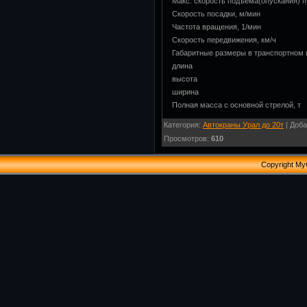
Макс. скорость подъема(опускания) п
Скорость посадки, м/мин
Частота вращения, 1/мин
Скорость передвижения, км/ч
Габаритные размеры в транспортном
длина
высота
ширина
Полная масса с основной стрелой, т
Категория
:
Автокраны Урал до 20т
|
Доба
Просмотров
:
610
Copyright My