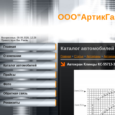
ООО"АртикГа
Воскресенье, 09.08.2026, 12:28
Приветствую Вас
Гость
Главная
Каталог автомобилей
О компании
Главная
»
Статьи
»
Автокраны
»
Автокра
Автокран Клинцы КС-55713-3К
Каталог автомобилей
Прайсы
Фото
Обратная связь
Реквизиты