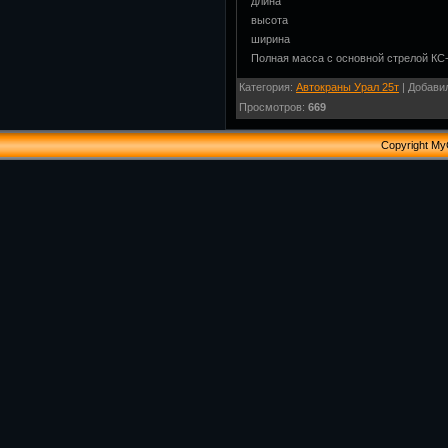
длина
высота
ширина
Полная масса с основной стрелой КС-
Категория
:
Автокраны Урал 25т
|
Добави
Просмотров
:
669
Copyright My