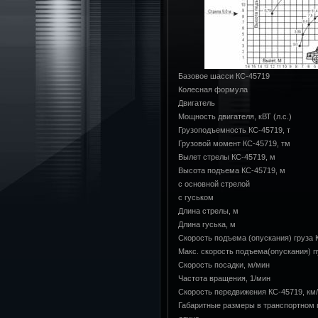
Базовое шасси КС-45719
Колесная формула
Двигатель
Мощность двигателя, кВТ (л.с.)
Грузоподъемность КС-45719, т
Грузовой момент КС-45719, тм
Вылет стрелы КС-45719, м
Высота подъема КС-45719, м
с основной стрелой
с гуськом
Длина стрелы, м
Длина гуська, м
Скорость подъема (опускания) груза 
Макс. скорость подъема(опускания) п
Скорость посадки, м/мин
Частота вращения, 1/мин
Скорость передвижения КС-45719, км
Габаритные размеры в транспортном 