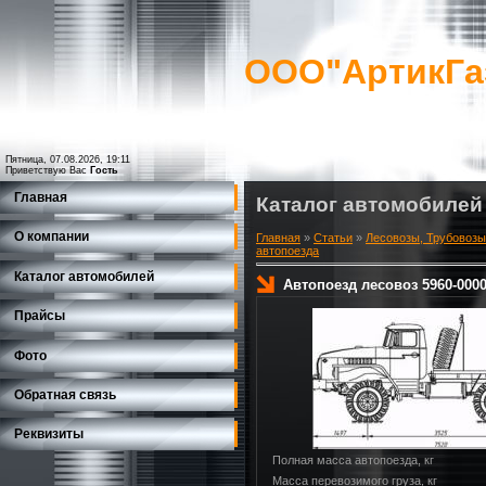
ООО"АртикГа
Пятница, 07.08.2026, 19:11
Приветствую Вас
Гость
Главная
Каталог автомобилей
О компании
Главная
»
Статьи
»
Лесовозы, Трубовозы
автопоезда
Каталог автомобилей
Автопоезд лесовоз 5960-0000
Прайсы
Фото
Обратная связь
Реквизиты
Полная масса автопоезда, кг
Масса перевозимого груза, кг