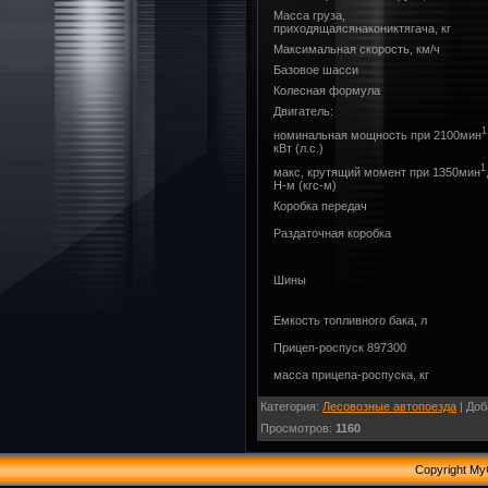
Масса груза,
приходящаясянакониктягача, кг
Максимальная скорость, км/ч
Базовое шасси
Колесная формула
Двигатель:
1
номинальная мощность при 2100мин
кВт (л.с.)
1
макс, крутящий момент при 1350мин
Н-м (кгс-м)
Коробка передач
Раздаточная коробка
Шины
Емкость топливного бака, л
Прицеп-роспуск 897300
масса прицепа-роспуска, кг
Категория
:
Лесовозные автопоезда
|
Доб
Просмотров
:
1160
Copyright My