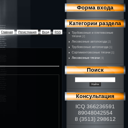
Форма входа
Категории раздела
Главная
|
Регистрация
|
Вход
|
RSS
Трубовозные и плетевозные
тягачи
[2]
Лесовозные автопоезда
[2]
Трубовозные автопоезда
[1]
Сортиментовозные тягачи
[1]
Лесовозные тягачи
[3]
Поиск
Консультация
ICQ 366236591
89048042554
8 (3513) 298612