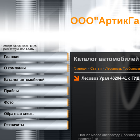
ООО"АртикГа
Четверг, 06.08.2026, 11:25
Приветствую Вас
Гость
Главная
Каталог автомобилей
О компании
Главная
»
Статьи
»
Лесовозы, Трубовозы
Лесовоз Урал 43204-41 с 
Каталог автомобилей
Прайсы
Фото
Обратная связь
Реквизиты
Полная масса автопоезда ( лесовоз у
роспуск ), кг