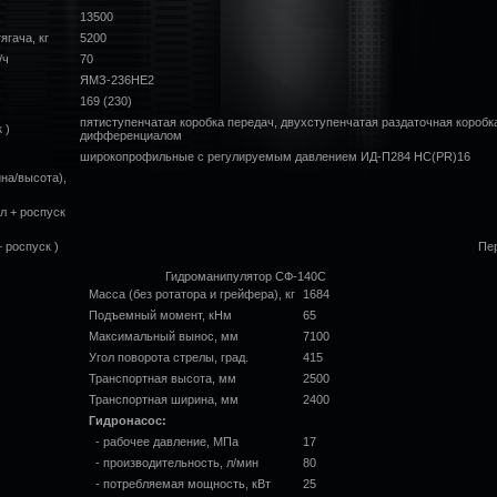
13500
ягача, кг
5200
/ч
70
ЯМЗ-236НЕ2
169 (230)
пятиступенчатая коробка передач, двухступенчатая раздаточная коро
 )
дифференциалом
широкопрофильные с регулируемым давлением ИД-П284 НС(PR)16
на/высота),
л + роспуск
 роспуск )
Пер
Гидроманипулятор СФ-140С
Масса (без ротатора и грейфера), кг
1684
Подъемный момент, кНм
65
Максимальный вынос, мм
7100
Угол поворота стрелы, град.
415
Транспортная высота, мм
2500
Транспортная ширина, мм
2400
Гидронасос:
- рабочее давление, МПа
17
- производительность, л/мин
80
- потребляемая мощность, кВт
25