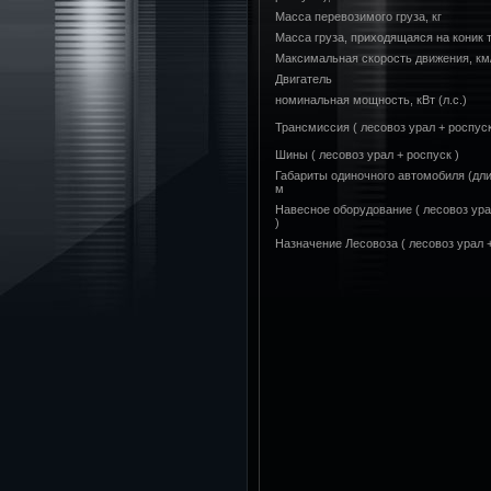
Масса перевозимого груза, кг
Масса груза, приходящаяся на коник т
Максимальная скорость движения, км
Двигатель
номинальная мощность, кВт (л.с.)
Трансмиссия ( лесовоз урал + роспуск
Шины ( лесовоз урал + роспуск )
Габариты одиночного автомобиля (дли
м
Навесное оборудование ( лесовоз ура
)
Назначение Лесовоза ( лесовоз урал +