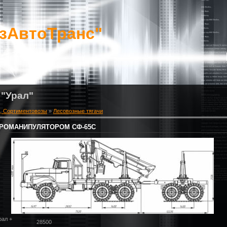
зАвтоТранс"
 "Урал"
, Сортиментовозы
»
Лесовозные тягачи
ГИДРОМАНИПУЛЯТОРОМ СФ-65С
рал +
28500