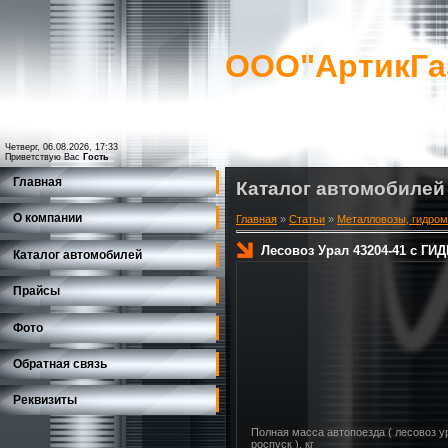
ООО"АртикГа
Четверг, 06.08.2026, 17:33
Приветствую Вас
Гость
Главная
Каталог автомобилей
О компании
Главная
»
Статьи
»
Металловозы, гидро
Лесовоз Урал 43204-41 с 
Каталог автомобилей
Прайсы
Фото
Обратная связь
Реквизиты
Полная масса автопоезда ( лесовоз у
роспуск ), кг