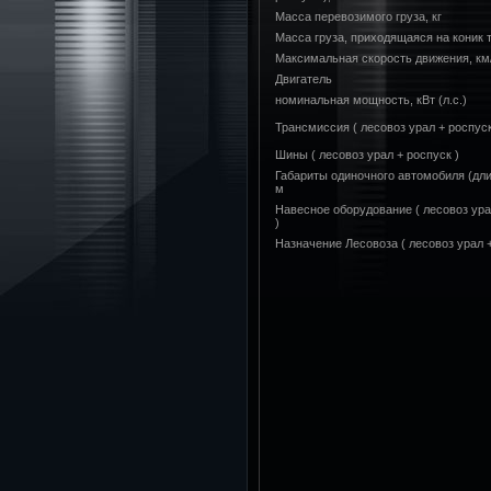
Масса перевозимого груза, кг
Масса груза, приходящаяся на коник т
Максимальная скорость движения, км
Двигатель
номинальная мощность, кВт (л.с.)
Трансмиссия ( лесовоз урал + роспуск
Шины ( лесовоз урал + роспуск )
Габариты одиночного автомобиля (дли
м
Навесное оборудование ( лесовоз ура
)
Назначение Лесовоза ( лесовоз урал +