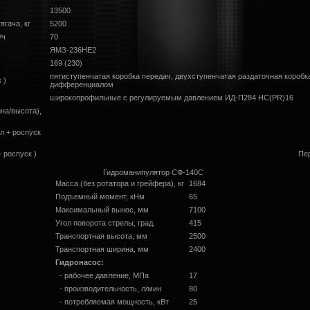
13500
ягача, кг
5200
/ч
70
ЯМЗ-236НЕ2
169 (230)
пятиступенчатая коробка передач, двухступенчатая раздаточная коро
 )
дифференциалом
широкопрофильные с регулируемым давлением ИД-П284 НС(PR)16
на/высота),
л + роспуск
 роспуск )
Пер
Гидроманипулятор СФ-140С
Масса (без ротатора и грейфера), кг
1684
Подъемный момент, кНм
65
Максимальный вынос, мм
7100
Угол поворота стрелы, град.
415
Транспортная высота, мм
2500
Транспортная ширина, мм
2400
Гидронасос:
- рабочее давление, МПа
17
- производительность, л/мин
80
- потребляемая мощность, кВт
25