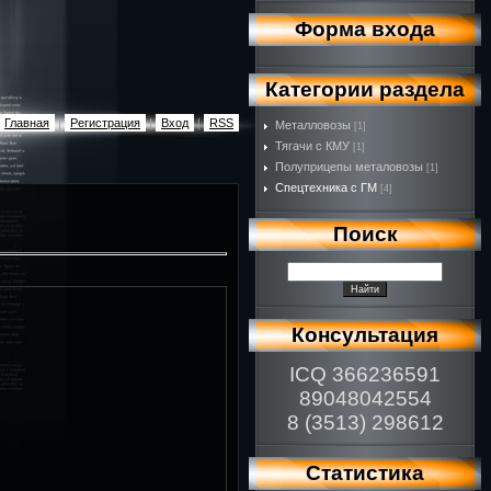
Форма входа
Категории раздела
Главная
|
Регистрация
|
Вход
|
RSS
Металловозы
[1]
Тягачи с КМУ
[1]
Полуприцепы металовозы
[1]
Спецтехника с ГМ
[4]
Поиск
Консультация
ICQ 366236591
89048042554
8 (3513) 298612
Статистика