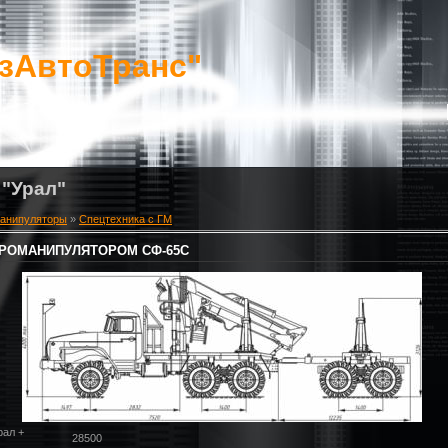
зАвтоТранс"
 "Урал"
манипуляторы
»
Спецтехника с ГМ
ГИДРОМАНИПУЛЯТОРОМ СФ-65С
рал +
28500