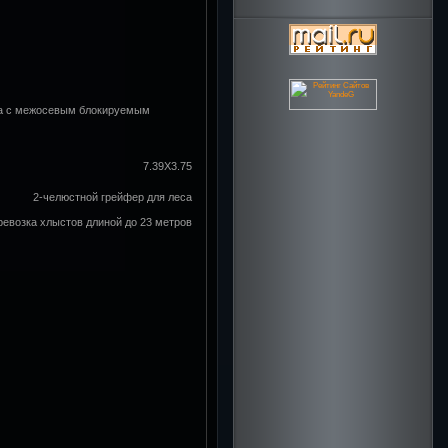
бка с межосевым блокируемым
7.39Х3.75
2-челюстной грейфер для леса
евозка хлыстов длиной до 23 метров