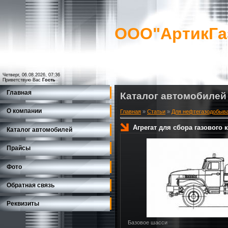
ООО"АртикГа
Четверг, 06.08.2026, 07:36
Приветствую Вас
Гость
Главная
Каталог автомобилей
О компании
Главная
»
Статьи
»
Для нефтегазодобыв
Агрегат для сбора газового 
Каталог автомобилей
Прайсы
Фото
Обратная связь
Реквизиты
Базовое шасси