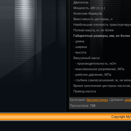
Двигатель
Мощность, кВт (л. с.)
Колесная Формула
Вместимость цистерны, л
Наибольшая плотность транспортируе
Полная масса, кг, не более
Габаритные размеры, мм, не более
- длина
- ширина
- высота
Вакуумный насос
- производительность, м3/ч
- максимальное разряжение, МПа
- рабочее давление, МПа
- глубина самовсасывания, м, не мен
Время заполнения цистерны насосом,
Привод насоса
Категория
:
Автоцистерны
|
Добавил
:
agat
Просмотров
:
728
Copyright My