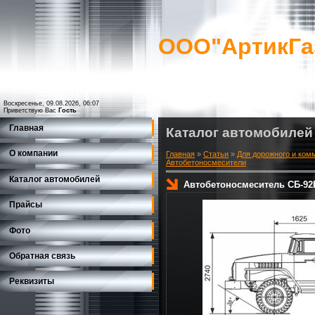
ООО"АртикГа
Воскресенье, 09.08.2026, 06:07
Приветствую Вас
Гость
Главная
Каталог автомобилей
О компании
Главная
»
Статьи
»
Для дорожного и ком
Автобетоносмесители
Каталог автомобилей
Автобетоносмеситель СБ-92
Прайсы
Фото
Обратная связь
Реквизиты