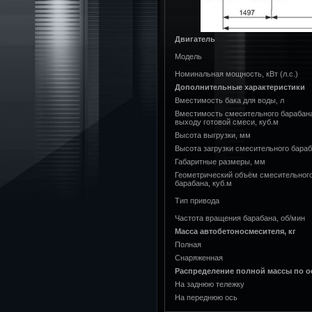
Двигатель
Модель
Номинальная мощность, кВт (л.с.)
Дополнительные характеристики
Вместимость бака для воды, л
Вместимость смесительного барабан
выходу готовой смеси, куб.м
Высота выгрузки, мм
Высота загрузки смесительного бара
Габаритные размеры, мм
Геометрический объём смесительног
барабана, куб.м
Тип привода
Частота вращения барабана, об/мин
Масса автобетоносмесителя, кг
Полная
Снаряженная
Распределение полной массы по ос
На заднюю тележку
На переднюю ось