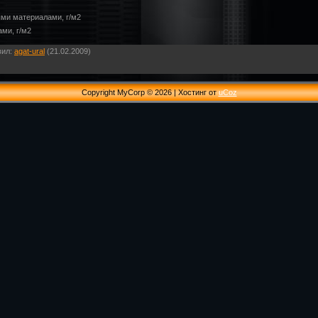
ыми материалами, г/м2
ами, г/м2
вил
:
agat-ural
(21.02.2009)
Copyright MyCorp © 2026
|
Хостинг от
uCoz