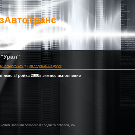
зАвтоТранс"
 "Урал"
мунального хоз.
»
Для содержания дорог
лекс «Тройка-2000» зимнее исполнение
использовании бокового и среднего отвалов, мм