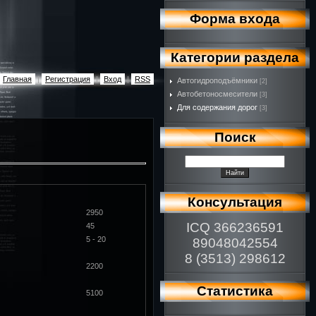
Форма входа
Категории раздела
Главная
|
Регистрация
|
Вход
|
RSS
Автогидроподъёмники
[2]
Автобетоносмесители
[3]
Для содержания дорог
[3]
Поиск
Консультация
2950
ICQ 366236591
45
5 - 20
89048042554
8 (3513) 298612
2200
Статистика
5100