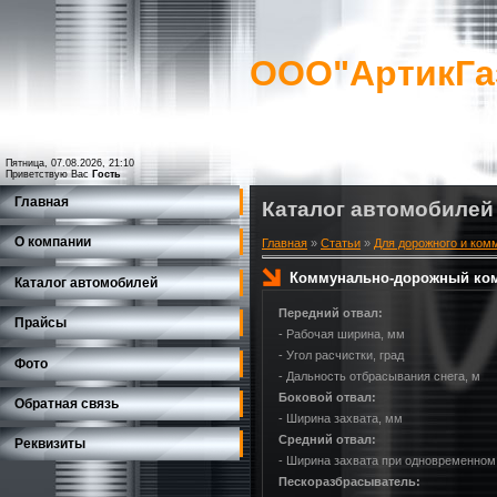
ООО"АртикГа
Пятница, 07.08.2026, 21:10
Приветствую Вас
Гость
Главная
Каталог автомобилей
О компании
Главная
»
Статьи
»
Для дорожного и ком
Коммунально-дорожный комп
Каталог автомобилей
Передний отвал:
Прайсы
- Рабочая ширина, мм
- Угол расчистки, град
Фото
- Дальность отбрасывания снега, м
Боковой отвал:
Обратная связь
- Ширина захвата, мм
Средний отвал:
Реквизиты
- Ширина захвата при одновременном 
Пескоразбрасыватель: