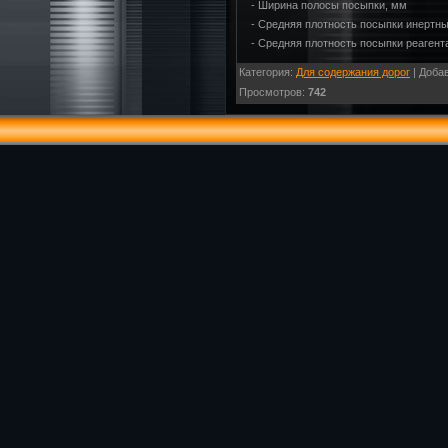
- Ширина полосы посыпки, мм
- Средняя плотность посыпки инертн
- Средняя плотность посыпки реагент
Категория
:
Для содержания дорог
|
Доба
Просмотров
:
742