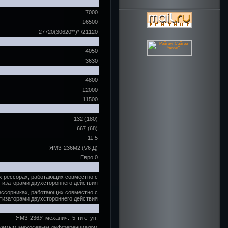
7000
16500
–27720(30620**)* /21120
4050
3630
4800
12000
11500
132 (180)
667 (68)
11,5
ЯМЗ-236М2 (V6 Д)
Евро 0
х рессорах, работающих совместно с
тизаторами двухстороннего действия
ессорниках, работающих совместно с
тизаторами двухстороннего действия
ЯМЗ-236У, механич., 5-ти ступ.
ируемым межосевым дифференциалом