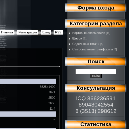
Форма входа
Категории раздела
Главная
|
Регистрация
|
Вход
|
RSS
Бортовые автомобили
[11]
Шасси
[21]
Седельные тягачи
[5]
Самосвальные платформы
[6]
Поиск
Консультация
3525+1400
7671
ICQ 366236591
2500
2650
89048042554
11,4
8 (3513) 298612
–
Статистика
–