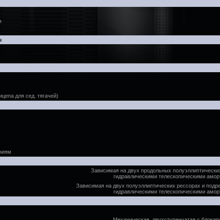
я
ы
цепа для сед. тягачей)
ниям
Зависимая на двух продольных полуэллиптически
гидравлическими телескопическими амор
Зависимая на двух полуэллиптических рессорах и подр
гидравлическими телескопическими амор
Механическая, двухступенчатая с блок