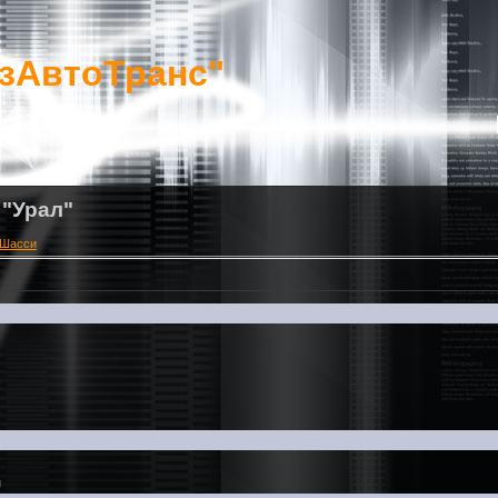
зАвтоТранс"
 "Урал"
Шасси
й