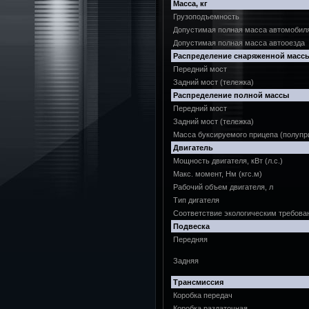
Масса, кг
Грузоподъемность
Допустимая полная масса автомобил
Допустимая полная масса автооезда
Распределение снаряженной масс
Передний мост
Задний мост (тележка)
Распределение полной массы
Передний мост
Задний мост (тележка)
Масса буксируемого прицепа (полупри
Двигатель
Мощность двигателя, кВт (л.с.)
Макс. момент, Нм (кгс.м)
Рабочий объем двигателя, л
Тип дигателя
Соответствие экологическим требова
Подвеска
Передняя
Задняя
Трансмиссия
Коробка передач
Коробка раздаточная