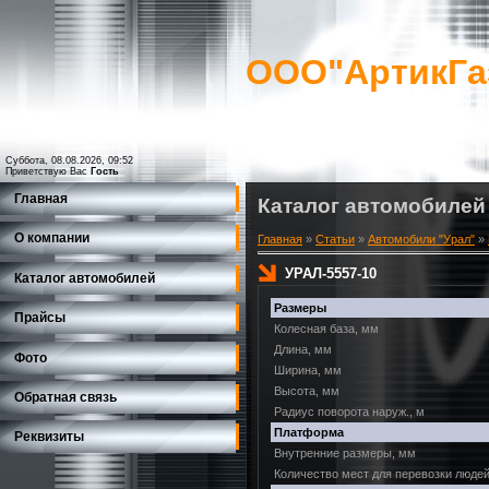
ООО"АртикГа
Суббота, 08.08.2026, 09:52
Приветствую Вас
Гость
Главная
Каталог автомобилей
О компании
Главная
»
Статьи
»
Автомобили "Урал"
»
УРАЛ-5557-10
Каталог автомобилей
Размеры
Прайсы
Колесная база, мм
Длина, мм
Фото
Ширина, мм
Высота, мм
Обратная связь
Радиус поворота наруж., м
Платформа
Реквизиты
Внутренние размеры, мм
Количество мест для перевозки люде