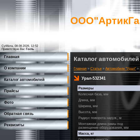
ООО"АртикГа
Суббота, 08.08.2026, 12:52
Приветствую Вас
Гость
Главная
Каталог автомобилей
О компании
Главная
»
Статьи
»
Автомобили "Урал"
»
Урал-532341
Каталог автомобилей
Размеры
Прайсы
Колесная база, мм
Длина, мм
Фото
Ширина, мм
Высота, мм
Обратная связь
Радиус поворота наруж., м
Монтажная длина рамы под
Реквизиты
размещение оборудования, мм
Масса, кг
Грузоподъемность