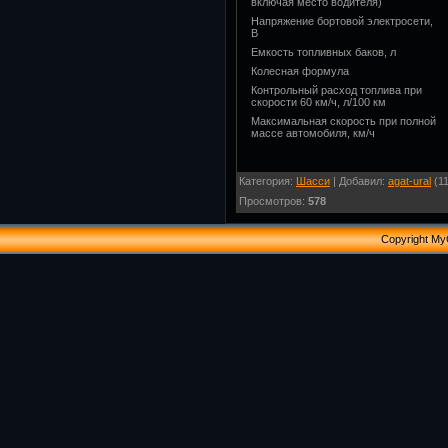
включая место водителя)
Напряжение бортовой электросети,
В
Емкость топливных баков, л
Колесная формула
Контрольный расход топлива при
скорости 60 км/ч, л/100 км
Максимальная скорость при полной
массе автомобиля, км/ч
Категория
:
Шасси
|
Добавил
:
agat-ural
(11
Просмотров
:
578
Copyright My