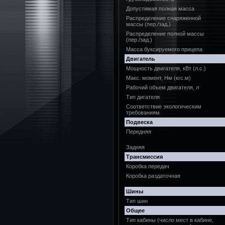
Допустимая полная масса
Распределение снаряженной
массы (пер./зад.)
Распределение полной массы
(пер./зад.)
Масса буксируемого прицепа
Двигатель
Мощность двигателя, кВт (л.с.)
Макс. момент, Нм (кгс.м)
Рабочий объем двигателя, л
Тип дигателя
Соответствие экологическим
требованиям
Подвеска
Передняя
Задняя
Трансмиссия
Коробка передач
Коробка раздаточная
Шины
Тип шин
Общее
Тип кабины (число мест в кабине,