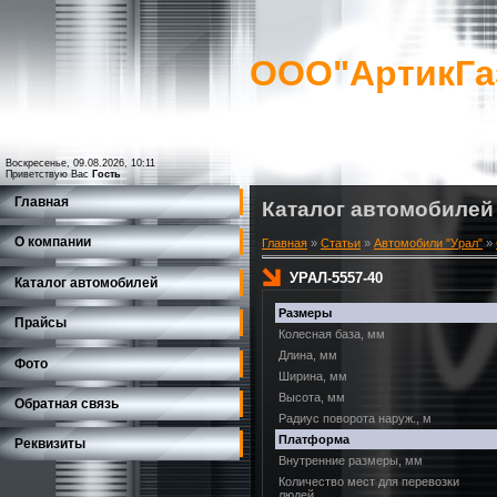
ООО"АртикГа
Воскресенье, 09.08.2026, 10:11
Приветствую Вас
Гость
Главная
Каталог автомобилей
О компании
Главная
»
Статьи
»
Автомобили "Урал"
»
УРАЛ-5557-40
Каталог автомобилей
Размеры
Прайсы
Колесная база, мм
Длина, мм
Фото
Ширина, мм
Высота, мм
Обратная связь
Радиус поворота наруж., м
Платформа
Реквизиты
Внутренние размеры, мм
Количество мест для перевозки
людей