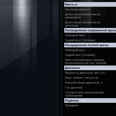
Масса, кг
Грузоподъемность
Допустимая полная масса
автомобиля
Допустимая полная масса
автооезда
Распределение снаряженной масс
Передний мост
Задний мост (тележка)
Распределение полной массы
Передний мост
Задний мост (тележка)
Масса буксируемого прицепа
(полуприцепа для сед. тягачей)
Двигатель
Мощность двигателя, кВт (л.с.)
Макс. момент, Нм (кгс.м)
Рабочий объем двигателя, л
Тип дигателя
Соответствие экологическим
требованиям
Подвеска
Передняя