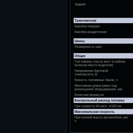
Задняя
Трансмиссия
Коробка передач
Коробка раздаточная
Шины
Размерность шин
Общее
Тип кабины (число мест в кабине,
включая место водителя)
Напряжение бортовой
электросети, В
Емкость топливных баков, л
Монтажная длина рамы под
размещение оборудования, мм
Колесная формула
Контрольный расход топлива
При скорости 60 км/ч, л/100 км
Максимальная скорость
При полной массе автомобиля, км/
ч