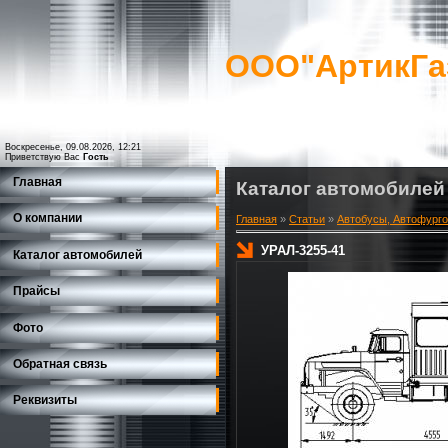
ООО"АртикГа
Воскресенье, 09.08.2026, 12:21
Приветствую Вас
Гость
Главная
Каталог автомобилей
О компании
Главная
»
Статьи
»
Автобусы, Автофург
УРАЛ-3255-41
Каталог автомобилей
Прайсы
Фото
Обратная связь
Реквизиты