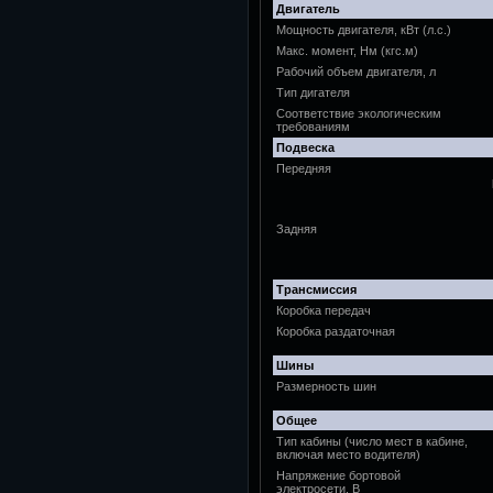
Двигатель
Мощность двигателя, кВт (л.с.)
Макс. момент, Нм (кгс.м)
Рабочий объем двигателя, л
Тип дигателя
Соответствие экологическим
требованиям
Подвеска
Передняя
Задняя
Трансмиссия
Коробка передач
Коробка раздаточная
Шины
Размерность шин
Общее
Тип кабины (число мест в кабине,
включая место водителя)
Напряжение бортовой
электросети, В