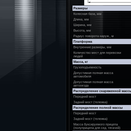
Размеры
Колесная база, мм
Длина, мм
Ширина, мм
Высота, мм
Радиус поворота наруж., м
Платформа
Внутренние размеры, мм
Количество мест для перевозки
людей
Масса, кг
Грузоподъемность
Допустимая полная масса
автомобиля
Допустимая полная масса
автооезда
Распределение снаряженной масс
Передний мост
Задний мост (тележка)
Распределение полной массы
Передний мост
Задний мост (тележка)
Масса буксируемого прицепа
(полуприцепа для сед. тягачей)