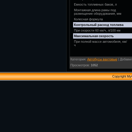
Емкость топливных баков, л
Монтажная длина рамы под
размещение оборудования, мм
Колесная формула
Контрольный расход топлива
При скорости 60 км/ч, л/100 км
Максимальная скорость
При полной массе автомобиля, км/
ч
Категория
:
Автобусы вахтовые
|
Добави
Просмотров
:
1052
Copyright My