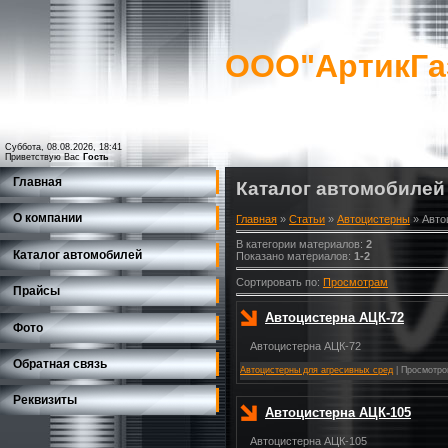
ООО"АртикГа
Суббота, 08.08.2026, 18:41
Приветствую Вас
Гость
Главная
Каталог автомобилей
О компании
Главная
»
Статьи
»
Автоцистерны
» Авто
В категории материалов
:
2
Каталог автомобилей
Показано материалов
:
1-2
Сортировать по
:
Просмотрам
Прайсы
Автоцистерна АЦК-72
Фото
Автоцистерна АЦК-72
Обратная связь
Автоцистерны для агресивных сред
|
Просмотро
Реквизиты
Автоцистерна АЦК-105
Автоцистерна АЦК-105