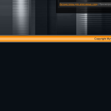
Автоцистерны для агресивных сред
|
Просмотро
Copyright My