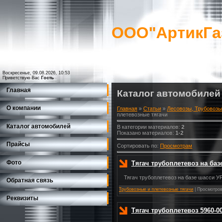
ООО"АртикГа
Воскресенье, 09.08.2026, 10:53
Приветствую Вас
Гость
Главная
Каталог автомобилей
О компании
Главная
»
Статьи
»
Лесовозы, Трубовозы
плетевозные тягачи
Каталог автомобилей
В категории материалов
:
2
Показано материалов
:
1-2
Прайсы
Сортировать по
:
Просмотрам
Фото
Тягач трубоплетевоз на баз
Тягач трубоплетевоз на базе шасси У
Обратная связь
Трубовозные и плетевозные тягачи
|
Просмотров
Реквизиты
Тягач трубоплетевоз 5960-00